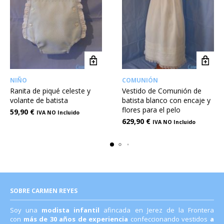
NIÑO
COMUNIÓN
Ranita de piqué celeste y
Vestido de Comunión de
volante de batista
batista blanco con encaje y
flores para el pelo
59,90
€
IVA NO Incluido
629,90
€
IVA NO Incluido
SOBRE CARMEN REYES
Soy una
modista infantil
afincada en Jerez de la Frontera
con
más de 30 años de experiencia
confeccionando vestidos
a