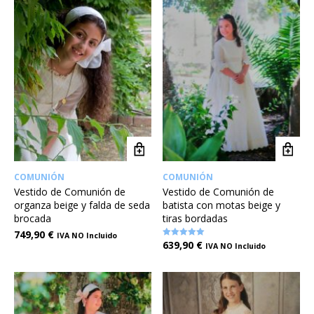
COMUNIÓN
COMUNIÓN
Vestido de Comunión de
Vestido de Comunión de
organza beige y falda de seda
batista con motas beige y
brocada
tiras bordadas
749,90
€
IVA NO Incluido
639,90
€
Valorado en
IVA NO Incluido
5.00
de 5