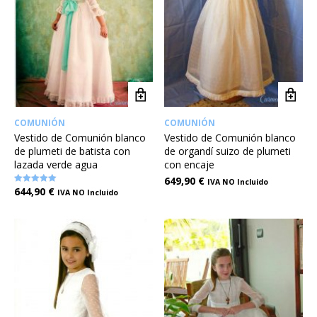
COMUNIÓN
COMUNIÓN
Vestido de Comunión blanco
Vestido de Comunión blanco
de plumeti de batista con
de organdí suizo de plumeti
lazada verde agua
con encaje
649,90
€
IVA NO Incluido
644,90
€
Valorado en
IVA NO Incluido
5.00
de 5