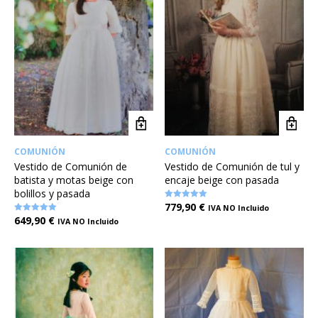
COMUNIÓN
COMUNIÓN
Vestido de Comunión de
Vestido de Comunión de tul y
batista y motas beige con
encaje beige con pasada
bolillos y pasada
779,90
€
Valorado en
IVA NO Incluido
5.00
649,90
€
Valorado en
IVA NO Incluido
de 5
5.00
de 5