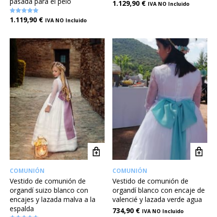
pasada para el pelo
1.129,90
€
IVA NO Incluido
1.119,90
€
Valorado en
IVA NO Incluido
5.00
de 5
COMUNIÓN
COMUNIÓN
Vestido de comunión de
Vestido de comunión de
organdí suizo blanco con
organdí blanco con encaje de
encajes y lazada malva a la
valencié y lazada verde agua
espalda
734,90
€
IVA NO Incluido