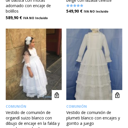
de batista con motas
beige con lazada celeste
adornado con encaje de
bolillos
549,90
€
Valorado en
IVA NO Incluido
5.00
589,90
€
de 5
IVA NO Incluido
COMUNIÓN
COMUNIÓN
Vestido de comunión de
Vestido de comunión de
organdí suizo blanco con
plumeti blanco con encajes y
dibujo de encaje en la falda y
gorrito a juego