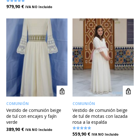
979,90
€
Valorado en
IVA NO Incluido
5.00
de 5
COMUNIÓN
COMUNIÓN
Vestido de comunión beige
Vestido de comunión beige
de tul con encajes y fajín
de tul de motas con lazada
verde
rosa a la espalda
389,90
€
IVA NO Incluido
559,90
€
Valorado en
IVA NO Incluido
5.00