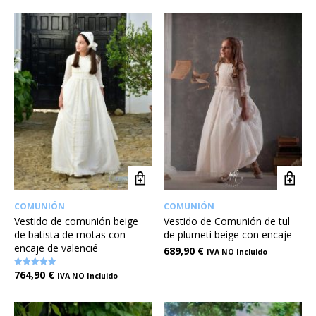
de 5
COMUNIÓN
COMUNIÓN
Vestido de comunión beige
Vestido de Comunión de tul
de batista de motas con
de plumeti beige con encaje
encaje de valencié
689,90
€
IVA NO Incluido
764,90
€
Valorado en
IVA NO Incluido
5.00
de 5