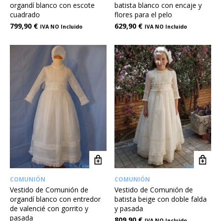
organdí blanco con escote
batista blanco con encaje y
cuadrado
flores para el pelo
799,90
€
629,90
€
IVA NO Incluido
IVA NO Incluido
COMUNIÓN
COMUNIÓN
Vestido de Comunión de
Vestido de Comunión de
organdí blanco con entredor
batista beige con doble falda
de valencié con gorrito y
y pasada
pasada
809,90
€
IVA NO Incluido