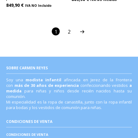
849,90
€
IVA NO Incluido
1
2
SOBRE CARMEN REYES
Soy una
modista infantil
afincada en Jerez de la Frontera
con
más de 30 años de experiencia
confeccionando vestidos
a
medida
para niñas y niños desde recién nacidos hasta su
comunión.
Mi especialidad es la ropa de canastilla, junto con la ropa infantil
para bodas y los vestidos de comunión para niñas.
CONDICIONES DE VENTA
CONDICIONES DE VENTA