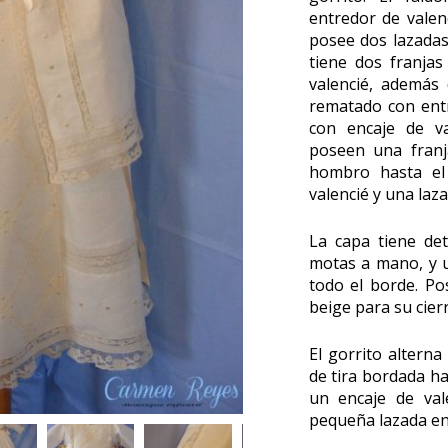
entredor de valen
posee dos lazadas 
tiene dos franja
valencié, además
rematado con entr
con encaje de va
poseen una franj
hombro hasta el 
valencié y una laza
La capa tiene det
motas a mano, y 
todo el borde. Po
beige para su cierr
El gorrito alterna
de tira bordada ha
un encaje de val
pequeña lazada en 