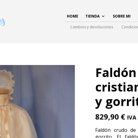
HOME
TIENDA
SOBRE MI
Cambios y devoluciones
Condicio
Faldón
cristi
y gorri
829,90
€
IVA
Faldón crudo de 
gorrito. El fald