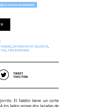
IBLES (PUEDE RESERVARSE)
TO
S
STIANAR
,
ENTREDOR DE VALENCIÉ
,
TAS
,
TIRA BORDADA
TWEET
THIS ITEM
orrito. El faldón tiene un corte
 A los lados posee dos lazadas de