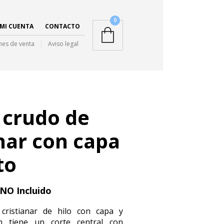
0
MI CUENTA
CONTACTO
nes de venta
Aviso legal
 crudo de
anar con capa
to
 NO Incluido
cristianar de hilo con capa y
ón tiene un corte central con