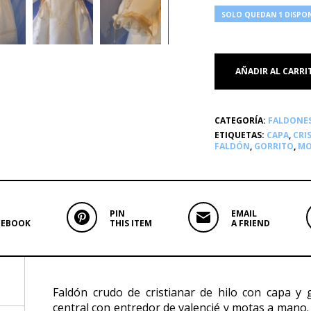
SOLO QUEDAN 1 DISPON
AÑADIR AL CARRI
CATEGORÍA:
FALDONE
ETIQUETAS:
CAPA
,
CRI
FALDÓN
,
GORRITO
,
MO
PIN
EMAIL
CEBOOK
THIS ITEM
A FRIEND
Faldón crudo de cristianar de hilo con capa y g
central con entredor de valencié y motas a mano.