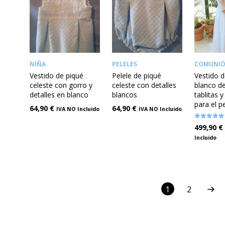
NIÑA
PELELES
COMUNI
Vestido de piqué
Pelele de piqué
Vestido 
celeste con gorro y
celeste con detalles
blanco de
detalles en blanco
blancos
tablitas 
para el p
64,90
€
64,90
€
IVA NO Incluido
IVA NO Incluido
Valorado en
499,90
€
5.00
de 5
Incluido
1
2