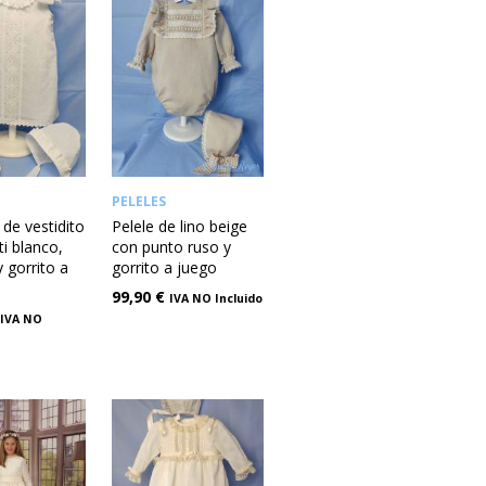
PELELES
de vestidito
Pelele de lino beige
i blanco,
con punto ruso y
y gorrito a
gorrito a juego
99,90
€
IVA NO Incluido
IVA NO