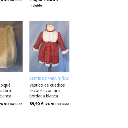
Incluido
VESTIDOS PARA NIÑAS
 piqué
Vestido de cuadros
on tira
escocés con tira
blanca
bordada blanca
89,90
€
VA NO Incluido
IVA NO Incluido