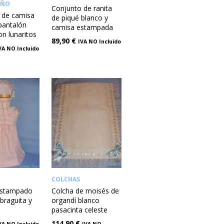
IÑO
Conjunto de ranita
 de camisa
de piqué blanco y
pantalón
camisa estampada
on lunaritos
89,90
€
IVA NO Incluido
VA NO Incluido
COLCHAS
estampado
Colcha de moisés de
braguita y
organdí blanco
pasacinta celeste
114,90
€
VA NO Incluido
IVA NO