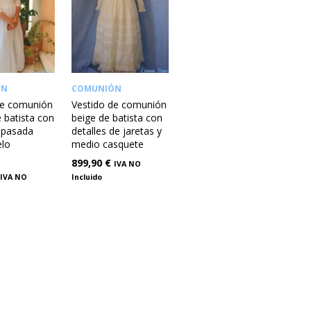
ÓN
COMUNIÓN
de comunión
Vestido de comunión
 batista con
beige de batista con
y pasada
detalles de jaretas y
elo
medio casquete
899,90
€
IVA NO
IVA NO
Incluido