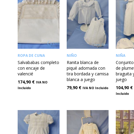
ROPA DE CUNA
NIÑO
NIÑA
Salvababas completo
Ranita blanca de
Conjunto 
con encaje de
piqué adornada con
de plumet
valencié
tira bordada y camisa
braguita 
blanca a juego
juego
174,90
€
IVA NO
79,90
€
104,90
€
Incluido
IVA NO Incluido
Incluido