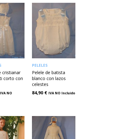
S
PELELES
 cristianar
Pelele de batista
ti corto con
blanco con lazos
celestes
84,90
€
IVA NO
IVA NO Incluido