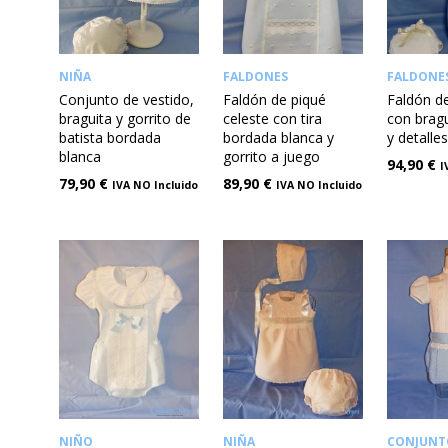
NIÑA
FALDONES
FALDONE
Conjunto de vestido,
Faldón de piqué
Faldón d
braguita y gorrito de
celeste con tira
con bragu
batista bordada
bordada blanca y
y detalle
blanca
gorrito a juego
94,90
€
I
79,90
€
89,90
€
IVA NO Incluido
IVA NO Incluido
NIÑO
NIÑA
CONJUNT