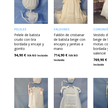
PELELES
FALDONES
COMUNI
Pelele de batista
Faldón de cristianar
Vestido 
crudo con tira
de batista beige con
beige de 
bordada y encaje y
encajes y jaretas a
motas co
gorrito
mano
bordada 
valencié
94,90
€
714,90
€
IVA NO Incluido
IVA NO
769,90
€
Incluido
Incluido