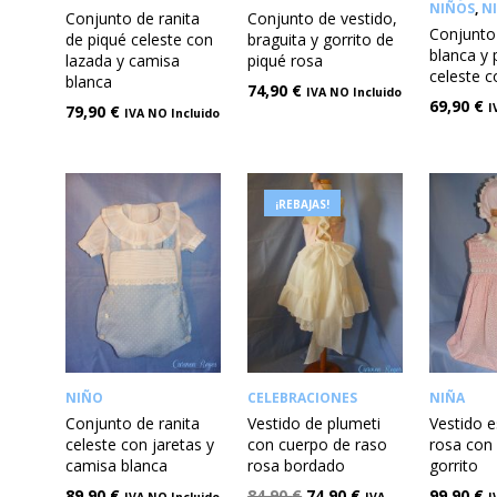
NIÑOS
,
N
Conjunto de ranita
Conjunto de vestido,
Conjunto
de piqué celeste con
braguita y gorrito de
blanca y 
lazada y camisa
piqué rosa
celeste c
blanca
74,90
€
IVA NO Incluido
69,90
€
I
79,90
€
IVA NO Incluido
¡REBAJAS!
NIÑO
CELEBRACIONES
NIÑA
Conjunto de ranita
Vestido de plumeti
Vestido 
celeste con jaretas y
con cuerpo de raso
rosa con 
camisa blanca
rosa bordado
gorrito
89,90
€
84,90
€
74,90
€
99,90
€
IVA NO Incluido
IVA
I