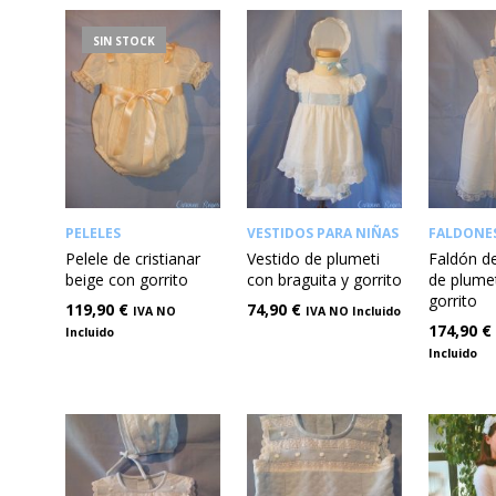
SIN STOCK
PELELES
VESTIDOS PARA NIÑAS
FALDONE
Pelele de cristianar
Vestido de plumeti
Faldón de
beige con gorrito
con braguita y gorrito
de plume
gorrito
119,90
€
74,90
€
IVA NO
IVA NO Incluido
174,90
€
Incluido
Incluido