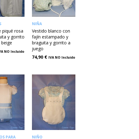
S
NIÑA
e piqué rosa
Vestido blanco con
ita y gorrito
fajín estampado y
s beige
braguita y gorrito a
juego
VA NO Incluido
74,90
€
IVA NO Incluido
OS PARA
NIÑO