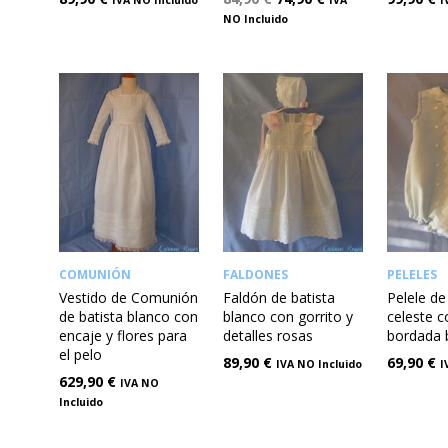
NO Incluido
COMUNIÓN
FALDONES
PELELES
Vestido de Comunión
Faldón de batista
Pelele de
de batista blanco con
blanco con gorrito y
celeste c
encaje y flores para
detalles rosas
bordada 
el pelo
89,90
€
69,90
€
IVA NO Incluido
I
629,90
€
IVA NO
Incluido