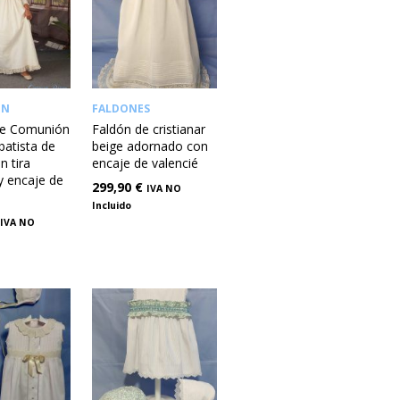
ÓN
FALDONES
de Comunión
Faldón de cristianar
batista de
beige adornado con
n tira
encaje de valencié
y encaje de
299,90
€
IVA NO
Incluido
IVA NO