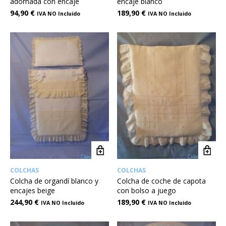
adornada con encaje
encaje blanco
94,90
€
189,90
€
IVA NO Incluido
IVA NO Incluido
COLCHAS
COLCHAS
Colcha de organdí blanco y
Colcha de coche de capota
encajes beige
con bolso a juego
244,90
€
189,90
€
IVA NO Incluido
IVA NO Incluido