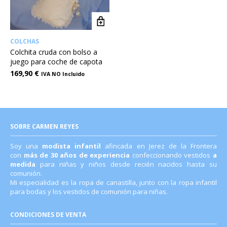
COLCHAS
Colchita cruda con bolso a
juego para coche de capota
169,90
€
IVA NO Incluido
SOBRE CARMEN REYES
Soy una
modista infantil
afincada en Jerez de la Frontera
con
más de 30 años de experiencia
confeccionando vestidos
a
medida
para niñas y niños desde recién nacidos hasta su
comunión.
Mi especialidad es la ropa de canastilla, junto con la ropa infantil
para bodas y los vestidos de comunión para niñas.
CONDICIONES DE VENTA