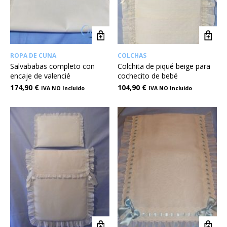
ROPA DE CUNA
COLCHAS
Salvababas completo con
Colchita de piqué beige para
encaje de valencié
cochecito de bebé
174,90
€
104,90
€
IVA NO Incluido
IVA NO Incluido