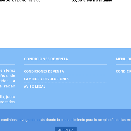
IVA NO Incluido
IVA NO Incluido
CONDICIONES DE VENTA
MENÚ D
 en Jerez
CONDICIONES DE VENTA
CONDICI
años de
CAMBIOS Y DEVOLUCIONES
stidos
a
 recién
AVISO LEGAL
la, junto
 vestidos
. Si continúas navegando estás dando tu consentimiento para la aceptación de las 
ACEPTAR