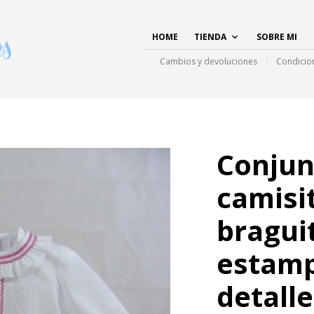
HOME
TIENDA
SOBRE MI
Cambios y devoluciones
Condicio
Conjun
camisi
bragui
estam
detalle