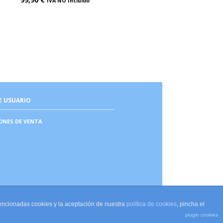
IVA NO Incluido
E USUARIO
ONES DE VENTA
mencionadas cookies y la aceptación de nuestra
política de cookies
, pincha el
plugin cookies
Carmen Reyes Boutique 2022