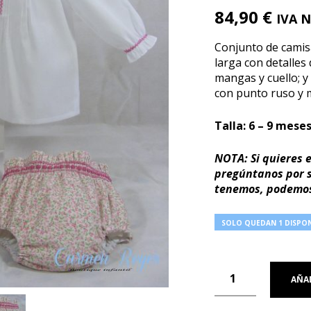
84,90
€
IVA N
Conjunto de camis
larga con detalles
mangas y cuello; 
con punto ruso y 
Talla: 6 – 9 meses
NOTA: Si quieres e
pregúntanos por su
tenemos, podemos
SOLO QUEDAN 1 DISPON
AÑAD