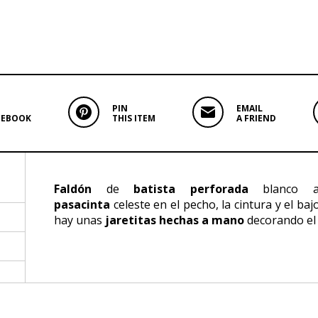
PIN
EMAIL
CEBOOK
THIS ITEM
A FRIEND
Faldón
de
batista perforada
blanco a
pasacinta
celeste en el pecho, la cintura y el baj
hay unas
jaretitas hechas a mano
decorando el