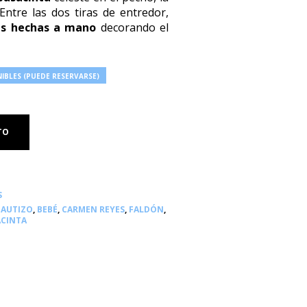
 Entre las dos tiras de entredor,
as hechas a mano
decorando el
IBLES (PUEDE RESERVARSE)
TO
S
BAUTIZO
,
BEBÉ
,
CARMEN REYES
,
FALDÓN
,
ACINTA