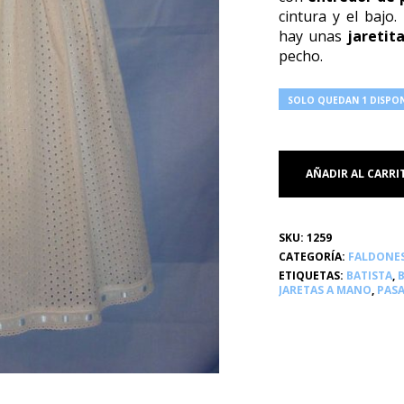
cintura y el bajo.
hay unas
jaretit
pecho.
SOLO QUEDAN 1 DISPON
AÑADIR AL CARRI
SKU:
1259
CATEGORÍA:
FALDONE
ETIQUETAS:
BATISTA
,
JARETAS A MANO
,
PAS