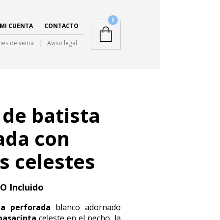
0
MI CUENTA
CONTACTO
nes de venta
Aviso legal
 de batista
ada con
s celestes
O Incluido
ta perforada
blanco adornado
pasacinta
celeste en el pecho, la