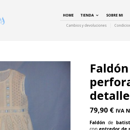
HOME
TIENDA
SOBRE MI
Cambios y devoluciones
Condicio
Faldón
perfor
detalle
79,90
€
IVA N
Faldón
de
batis
con
entredor de 