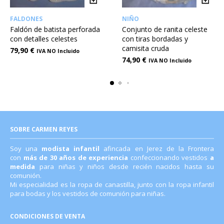
FALDONES
NIÑO
Faldón de batista perforada
Conjunto de ranita celeste
con detalles celestes
con tiras bordadas y
camisita cruda
79,90
€
IVA NO Incluido
74,90
€
IVA NO Incluido
SOBRE CARMEN REYES
Soy una
modista infantil
afincada en Jerez de la Frontera
con
más de 30 años de experiencia
confeccionando vestidos
a
medida
para niñas y niños desde recién nacidos hasta su
comunión.
Mi especialidad es la ropa de canastilla, junto con la ropa infantil
para bodas y los vestidos de comunión para niñas.
CONDICIONES DE VENTA