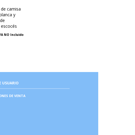
 de camisa
 blanca y
 de
s escocés
VA NO Incluido
E USUARIO
ONES DE VENTA