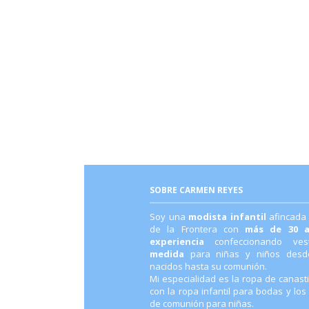
SOBRE CARMEN REYES
Soy una
modista infantil
afincada
de la Frontera con
más de 30 
experiencia
confeccionando ve
medida
para niñas y niños desde
nacidos hasta su comunión.
Mi especialidad es la ropa de canastil
con la ropa infantil para bodas y los
de comunión para niñas.