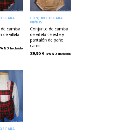
OS PARA
CONJUNTOS PARA
NIÑOS
 de camisa
Conjunto de camisa
 de villela
de villela celeste y
a
pantalón de paño
camel
VA NO Incluido
89,90
€
IVA NO Incluido
OS PARA