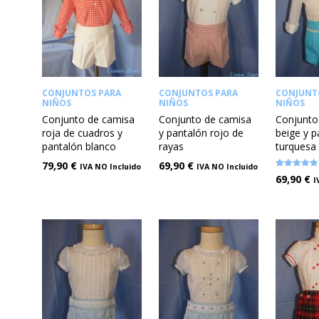
CONJUNTOS PARA
CONJUNTOS PARA
CONJUNT
NIÑOS
NIÑOS
NIÑOS
Conjunto de camisa
Conjunto de camisa
Conjunto
roja de cuadros y
y pantalón rojo de
beige y p
pantalón blanco
rayas
turquesa
79,90
€
69,90
€
IVA NO Incluido
IVA NO Incluido
Valorado en
69,90
€
I
5.00
de 5