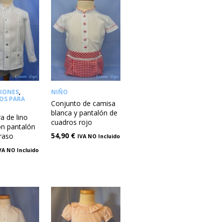
CIONES
,
NIÑO
OS PARA
Conjunto de camisa
blanca y pantalón de
a de lino
cuadros rojo
on pantalón
54,90
€
 raso
IVA NO Incluido
VA NO Incluido