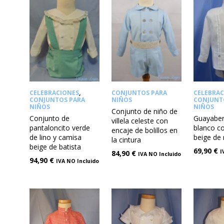
CELEBRACIONES
,
CONJUNTOS PARA
CELEBRA
CONJUNTOS PARA
NIÑOS
CONJUNT
NIÑOS
NIÑOS
Conjunto de niño de
Conjunto de
Guayaber
villela celeste con
pantaloncito verde
blanco c
encaje de bolillos en
de lino y camisa
beige de
la cintura
beige de batista
69,90
€
I
84,90
€
IVA NO Incluido
94,90
€
IVA NO Incluido