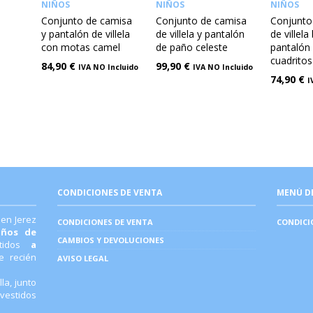
NIÑOS
NIÑOS
NIÑOS
Conjunto de camisa
Conjunto de camisa
Conjunto
y pantalón de villela
de villela y pantalón
de villela
con motas camel
de paño celeste
pantalón
cuadrito
84,90
€
99,90
€
IVA NO Incluido
IVA NO Incluido
74,90
€
I
CONDICIONES DE VENTA
MENÚ D
 en Jerez
CONDICIONES DE VENTA
CONDICI
años de
CAMBIOS Y DEVOLUCIONES
stidos
a
 recién
AVISO LEGAL
la, junto
 vestidos