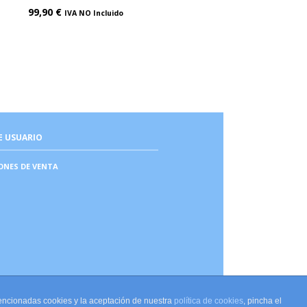
99,90
€
IVA NO Incluido
E USUARIO
ONES DE VENTA
mencionadas cookies y la aceptación de nuestra
política de cookies
, pincha el
Carmen Reyes Boutique 2022