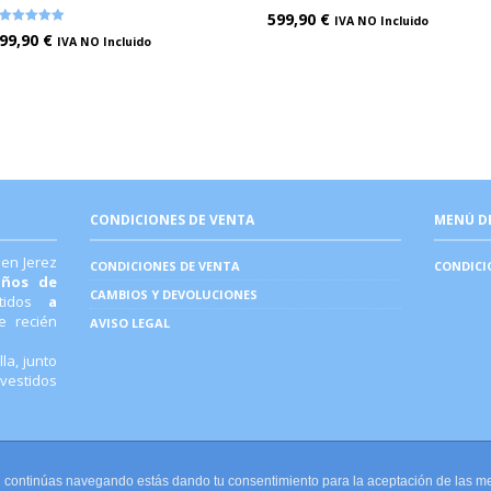
599,90
€
IVA NO Incluido
Valorado en
5.00
de 5
99,90
€
IVA NO Incluido
CONDICIONES DE VENTA
MENÚ D
 en Jerez
CONDICIONES DE VENTA
CONDICI
años de
CAMBIOS Y DEVOLUCIONES
stidos
a
 recién
AVISO LEGAL
la, junto
 vestidos
. Si continúas navegando estás dando tu consentimiento para la aceptación de las 