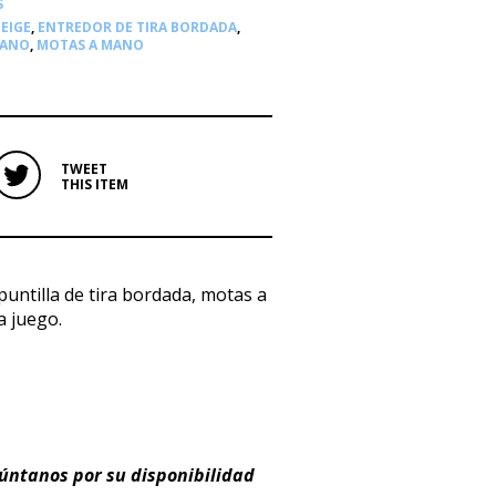
S
EIGE
,
ENTREDOR DE TIRA BORDADA
,
MANO
,
MOTAS A MANO
TWEET
THIS ITEM
untilla de tira bordada, motas a
a juego.
gúntanos por su disponibilidad