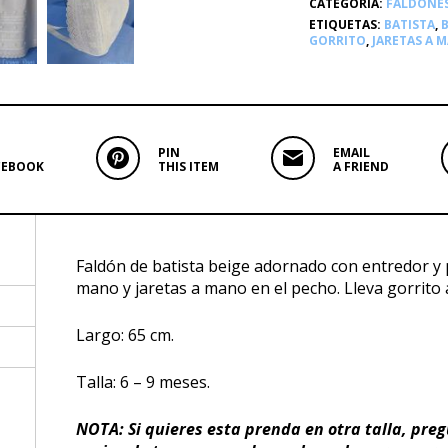
CATEGORÍA:
FALDONE
ETIQUETAS:
BATISTA
,
B
GORRITO
,
JARETAS A 
PIN
EMAIL
CEBOOK
THIS ITEM
A FRIEND
Faldón de batista beige adornado con entredor y p
mano y jaretas a mano en el pecho. Lleva gorrito 
Largo: 65 cm.
Talla: 6 – 9 meses.
NOTA: Si quieres esta prenda en otra talla, pre