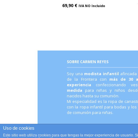
69,90
€
IVA NO Incluido
SOBRE CARMEN REYES
Soy una
modista infantil
afincada
de la Frontera con
más de 30 
experiencia
confeccionando ve
medida
para niñas y niños desde
nacidos hasta su comunión.
Mi especialidad es la ropa de canastil
con la ropa infantil para bodas y los
de comunión para niñas.
Uso de cookies
Este sitio web utiliza cookies para que tengas la mejor experiencia de usuario