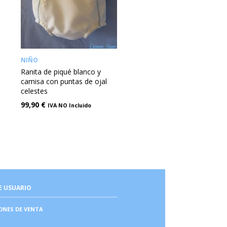
NIÑO
Ranita de piqué blanco y
camisa con puntas de ojal
celestes
99,90
€
IVA NO Incluido
E USUARIO
ONES DE VENTA