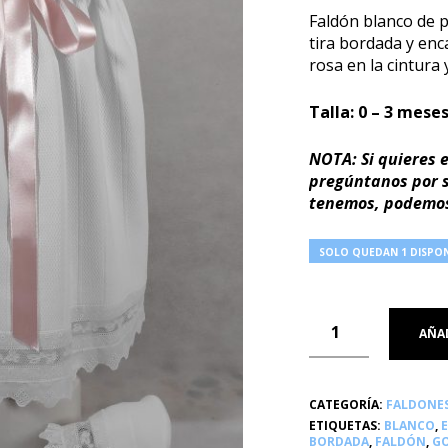
Faldón blanco de 
tira bordada y enca
rosa en la cintura 
Talla: 0 – 3 meses
NOTA: Si quieres e
pregúntanos por su
tenemos, podemos
SOLO QUEDAN 1 DISPON
AÑAD
CATEGORÍA:
FALDONE
ETIQUETAS:
BLANCO
,
E
BORDADA
,
FALDÓN
,
GO