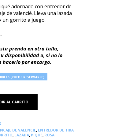
piqué adornado con entredor de
je de valencié. Lleva una lazada
y un gorrito a juego.
.
sta prenda en otra talla,
 disponibilidad o, si no lo
 hacerlo por encargo.
IBLES (PUEDE RESERVARSE)
IR AL CARRITO
S
NCAJE DE VALENCIE
,
ENTREDOR DE TIRA
RRITO
,
LAZADA
,
PIQUÉ
,
ROSA