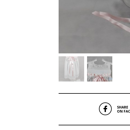
SHARE
ON FA