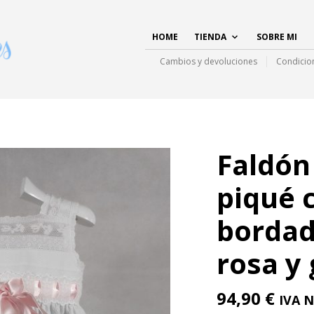
HOME
TIENDA
SOBRE MI
Cambios y devoluciones
Condicio
Faldón
piqué c
bordad
rosa y 
94,90
€
IVA N