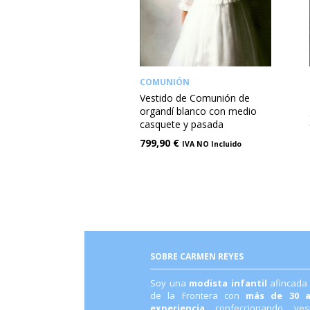
COMUNIÓN
Vestido de Comunión de
organdí blanco con medio
casquete y pasada
799,90
€
IVA NO Incluido
SOBRE CARMEN REYES
Soy una
modista infantil
afincada
de la Frontera con
más de 30 
experiencia
confeccionando ve