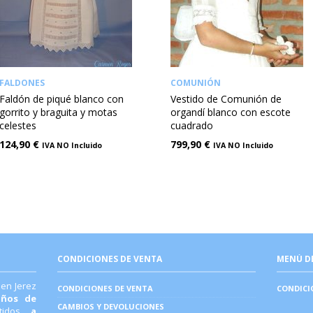
FALDONES
COMUNIÓN
Faldón de piqué blanco con
Vestido de Comunión de
gorrito y braguita y motas
organdí blanco con escote
celestes
cuadrado
124,90
€
799,90
€
IVA NO Incluido
IVA NO Incluido
CONDICIONES DE VENTA
MENÚ D
 en Jerez
CONDICIONES DE VENTA
CONDICI
años de
CAMBIOS Y DEVOLUCIONES
stidos
a