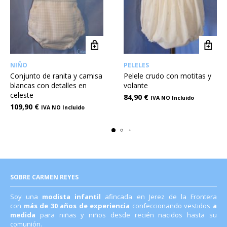
NIÑO
PELELES
Conjunto de ranita y camisa
Pelele crudo con motitas y
blancas con detalles en
volante
celeste
84,90
€
IVA NO Incluido
109,90
€
IVA NO Incluido
SOBRE CARMEN REYES
Soy una
modista infantil
afincada en Jerez de la Frontera
con
más de 30 años de experiencia
confeccionando vestidos
a
medida
para niñas y niños desde recién nacidos hasta su
comunión.