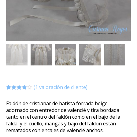
(
1
valoración de cliente)
Valorado
1
4.00
Faldón de cristianar de batista forrada beige
sobre 5
adornado con entredor de valencié y tira bordada
basado
en
tanto en el centro del faldón como en el bajo de la
puntuació
falda, y el cuello, mangas y bajo del faldón están
n de
cliente
rematados con encajes de valencié anchos.