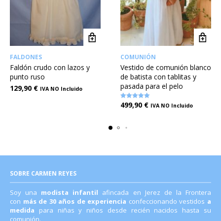
FALDONES
COMUNIÓN
Faldón crudo con lazos y
Vestido de comunión blanco
punto ruso
de batista con tablitas y
pasada para el pelo
129,90
€
IVA NO Incluido
499,90
€
Valorado en
5.00
de 5
IVA NO Incluido
SOBRE CARMEN REYES
Soy una
modista infantil
afincada en Jerez de la Frontera
con
más de 30 años de experiencia
confeccionando vestidos
a
medida
para niñas y niños desde recién nacidos hasta su
comunión.