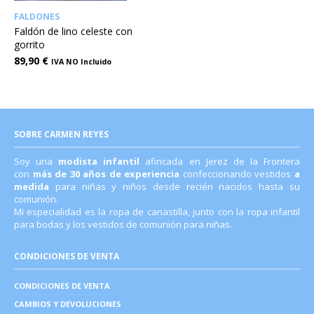
FALDONES
Faldón de lino celeste con
gorrito
89,90
€
IVA NO Incluido
SOBRE CARMEN REYES
Soy una
modista infantil
afincada en Jerez de la Frontera
con
más de 30 años de experiencia
confeccionando vestidos
a
medida
para niñas y niños desde recién nacidos hasta su
comunión.
Mi especialidad es la ropa de canastilla, junto con la ropa infantil
para bodas y los vestidos de comunión para niñas.
CONDICIONES DE VENTA
CONDICIONES DE VENTA
CAMBIOS Y DEVOLUCIONES