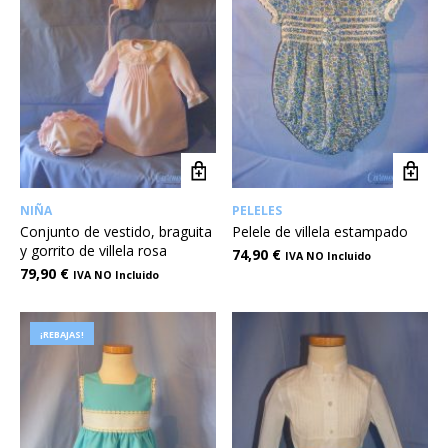
NIÑA
PELELES
Conjunto de vestido, braguita
Pelele de villela estampado
y gorrito de villela rosa
74,90
€
IVA NO Incluido
79,90
€
IVA NO Incluido
¡REBAJAS!