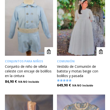
CONJUNTOS PARA NIÑOS
COMUNIÓN
Conjunto de niño de villela
Vestido de Comunión de
celeste con encaje de bolillos
batista y motas beige con
en la cintura
bolillos y pasada
84,90
€
IVA NO Incluido
649,90
€
Valorado en
IVA NO Incluido
5.00
de 5