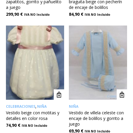
zapatitos, gorrito y pañuelito
braguita beige con pecherín
a juego
de encaje de bolillos
299,90
€
84,90
€
IVA NO Incluido
IVA NO Incluido
CELEBRACIONES
,
NIÑA
NIÑA
Vestido beige con motitas y
Vestido de villela celeste con
detalles en color rosa
encaje de bolillos y gorrito a
juego
74,90
€
IVA NO Incluido
69,90
€
IVA NO Incluido